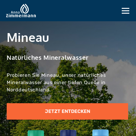
Zu
den
Inhalten
springen
Mineau
Natürliches Mineralwasser
Probieren Sie Mineau, unser natürliches
Mineralwasser aus einer tiefen Quelle in
Norddeutschland.
JETZT ENTDECKEN